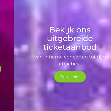
Bekijk ons
uitgebreide
ticketaanbod
Van intieme concerten tot dag
attracties...
Bekijk hier